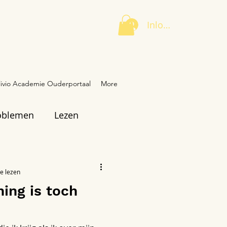
Inloggen
livio Academie Ouderportaal
More
oblemen
Lezen
e lezen
ing is toch