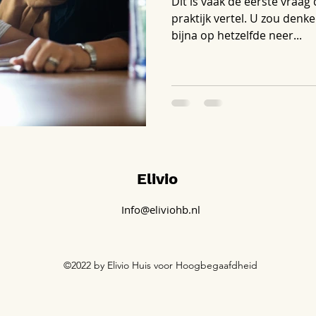
Dit is vaak de eerste vraag d
praktijk vertel. U zou denk
bijna op hetzelfde neer...
Elivio
Info@eliviohb.nl
©2022 by Elivio Huis voor Hoogbegaafdheid