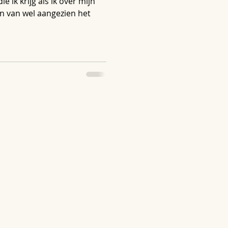
ie ik krijg als ik over mijn
en van wel aangezien het