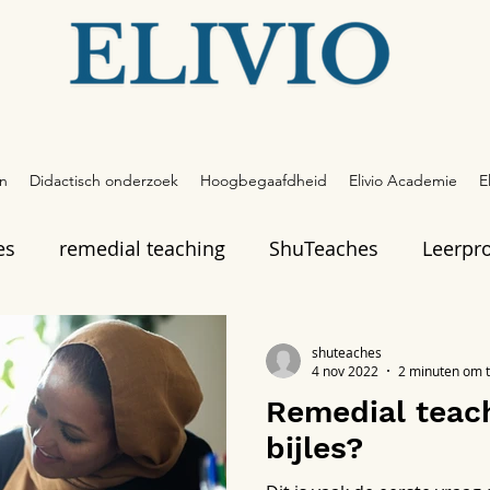
en
Didactisch onderzoek
Hoogbegaafdheid
Elivio Academie
E
es
remedial teaching
ShuTeaches
Leerpr
shuteaches
4 nov 2022
2 minuten om t
Remedial teach
bijles?