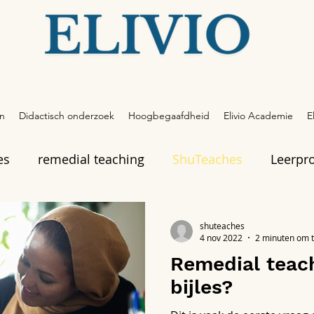
en
Didactisch onderzoek
Hoogbegaafdheid
Elivio Academie
E
es
remedial teaching
ShuTeaches
Leerpr
shuteaches
4 nov 2022
2 minuten om t
Remedial teach
bijles?