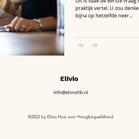
Dit is vaak de eerste vraag d
praktijk vertel. U zou denk
bijna op hetzelfde neer...
Elivio
Info@eliviohb.nl
©2022 by Elivio Huis voor Hoogbegaafdheid