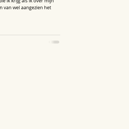
ie ik krijg als ik over mijn
en van wel aangezien het