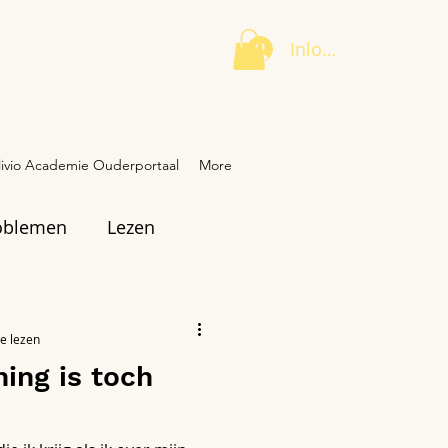
Inloggen
livio Academie Ouderportaal
More
oblemen
Lezen
e lezen
ing is toch