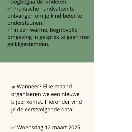
hoogbegaafde kinderen.
✅ Praktische handvatten te
ontvangen om je kind beter te
ondersteunen.
✅ In een warme, begripvolle
omgeving in gesprek te gaan met
gelijkgestemden.
Wanneer? Elke maand
📅
organiseren we een nieuwe
bijeenkomst. Hieronder vind
je de eerstvolgende data:
✅ Woensdag 12 maart 2025