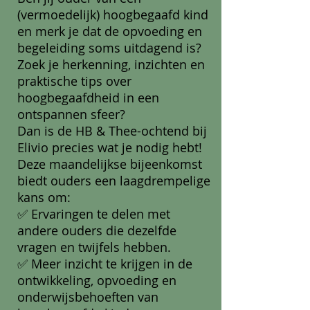
(vermoedelijk) hoogbegaafd kind
en merk je dat de opvoeding en
begeleiding soms uitdagend is?
Zoek je herkenning, inzichten en
praktische tips over
hoogbegaafdheid in een
ontspannen sfeer?
Dan is de HB & Thee-ochtend bij
Elivio precies wat je nodig hebt!
Deze maandelijkse bijeenkomst
biedt ouders een laagdrempelige
kans om:
✅ Ervaringen te delen met
andere ouders die dezelfde
vragen en twijfels hebben.
✅ Meer inzicht te krijgen in de
ontwikkeling, opvoeding en
onderwijsbehoeften van