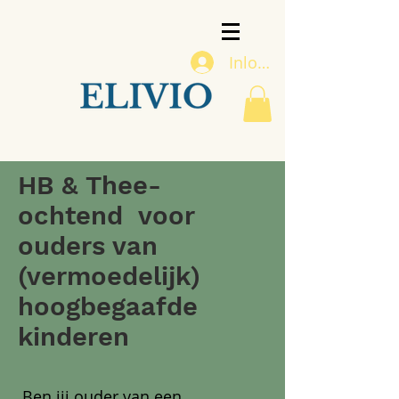
Inloggen
HB & Thee-
ochtend voor
ouders van
(vermoedelijk)
hoogbegaafde
kinderen
Ben jij ouder van een