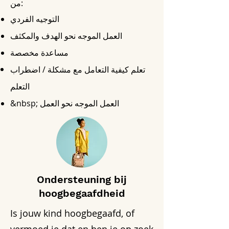
من:
التوجيه الفردي
العمل الموجه نحو الهدف والمكثف
مساعدة مخصصة
تعلم كيفية التعامل مع مشكلة / اضطراب
التعلم
&nbsp; العمل الموجه نحو العمل
Ondersteuning bij
hoogbegaafdheid
Is jouw kind hoogbegaafd, of
vermoed je dat en ben je op zoek