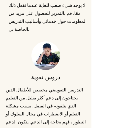
لا يوجد شيء صعب للغاية عندما نفعل ذلك
معًا. قم بالتمرير للحصول على مزيد من
المعلومات حول خدماتي وأساليب التدريس
الخاصة بي.
دروس تقوية
التدريس التعويضي مخصص للأطفال الذين
يحتاجون إلى دعم أكثر بقليل من التعليم
الذي يتلقونه في الفصل. بسبب مشكلة
التعلم أو الاضطراب في مجال السلوك أو
التطور ، فهم بحاجة إلى الدعم. يتكون الدعم