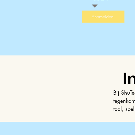
Aanmelden
I
Bij ShuTe
tegenkom
taal, spe
Onze ind
aan te pa