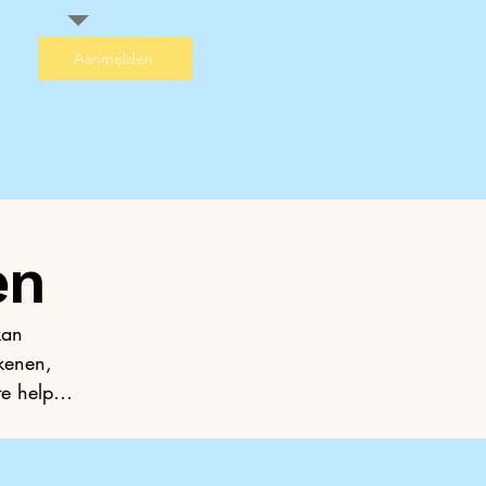
Aanmelden
 
en
n 
an 
enen, 
e helpen. 
p maat 