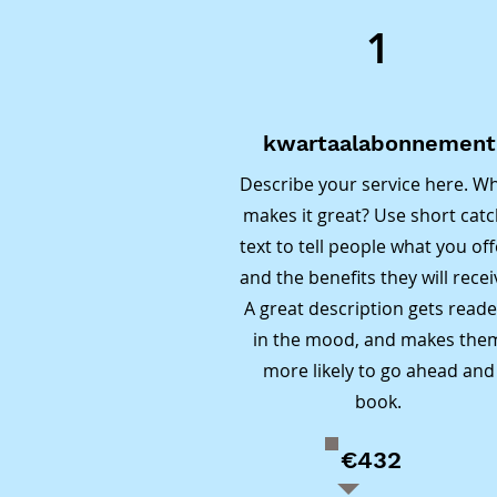
Herkenba
overwinn
1
Moeite me
basisvaar
5. Verste
leiden to
Door ind
Spelling 
die hun z
kwartaalabonnement
obstakel
betrokken
Describe your service here. W
komen in 
makes it great? Use short cat
Gebrek aa
Individue
altijd de
text to tell people what you off
Vakgebie
Demotiva
and the benefits they will recei
tot demot
A great description gets reade
Rekenen

afneemt.

in the mood, and makes the
Taal

Onze Oplo
more likely to go ahead and
Spelling

1. Persoo
book.
Technisch
Bij ShuTe
Begrijpen
aandacht 
€432
Bij ShuT
en gerich