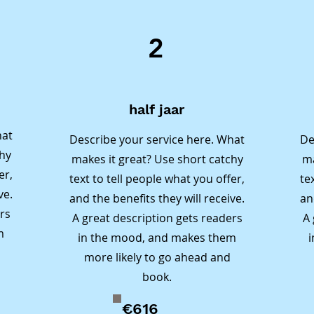
ondersteunende en samenwerkende omgeving.

2
Herkenbare Problemen

Moeite met Rekenen en Taal: Veel kinderen vinden het 
lastig om de basisvaardigheden van rekenen en taal onde
de knie te krijgen, wat kan leiden tot frustratie en een 
half jaar
gebrek aan zelfvertrouwen.

hat
Describe your service here. What
De
Spelling en Leesvaardigheid: Technisch lezen en 
chy
makes it great? Use short catchy
ma
begrijpend lezen kunnen obstakels vormen voor kinderen,
er,
text to tell people what you offer,
te
waardoor ze moeite hebben om mee te komen in de klas.
ve.
and the benefits they will receive.
an
Gebrek aan Persoonlijke Aandacht: In een volle klas 
rs
A great description gets readers
A 
krijgen kinderen niet altijd de individuele aandacht die ze
m
in the mood, and makes them
nodig hebben om effectief te leren.

more likely to go ahead and
Demotivatie en Onzekerheid: Problemen met schoolvakke
book.
kunnen leiden tot demotivatie en onzekerheid bij kinderen
waardoor hun leerplezier afneemt.

€616