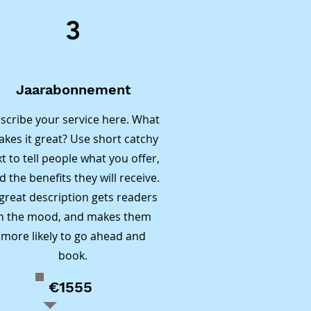
cces.

3
 
at kan 
omenten 
kunnen 
 
Jaarabonnement
ee te 
scribe your service here. What
n niet 
kes it great? Use short catchy
leren.

xt to tell people what you offer,
leiden 
d the benefits they will receive.
ier 
great description gets readers
in the mood, and makes them
more likely to go ahead and
book.
ledige 
nsieve 
€1555
g waarin 
n van 