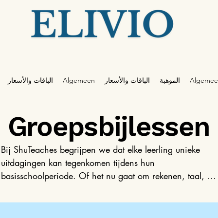
Algemee
الموهبة
الباقات والأسعار
Algemeen
الباقات والأسعار
Groepsbijlessen
Bij ShuTeaches begrijpen we dat elke leerling unieke 
uitdagingen kan tegenkomen tijdens hun 
basisschoolperiode. Of het nu gaat om rekenen, taal, 
spelling, technisch lezen of begrijpend lezen, wij zijn er 
om te helpen. Onze gespecialiseerde groepsbijlessen zijn
ontworpen om deze uitdagingen aan te pakken in een 