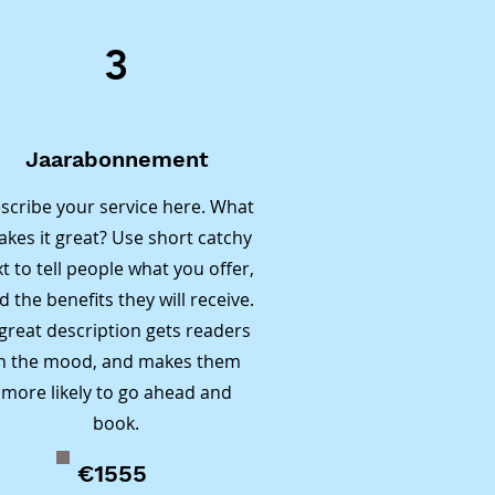
3
 
at kan 
kunnen 
Jaarabonnement
 
ee te 
scribe your service here. What
n niet 
kes it great? Use short catchy
leren.

xt to tell people what you offer,
leiden 
d the benefits they will receive.
ier 
great description gets readers
in the mood, and makes them
more likely to go ahead and
book.
ledige 
nsieve 
€1555