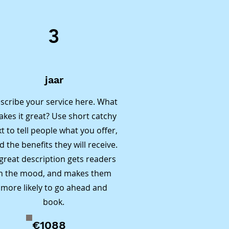
3
r 
jaar
scribe your service here. What
kes it great? Use short catchy
 
xt to tell people what you offer,


d the benefits they will receive.
great description gets readers
 
in the mood, and makes them
more likely to go ahead and
n 
book.
, 
€1088