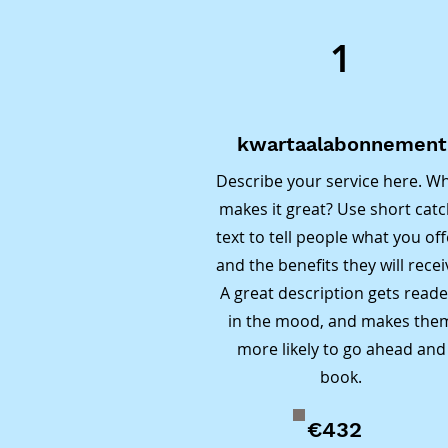
Herkenba
1
Moeite me
basisvaar
leiden to
Spelling 
kwartaalabonnement
obstakel
Describe your service here. W
komen in 
makes it great? Use short cat
Gebrek aa
altijd de
text to tell people what you off
Demotiva
and the benefits they will recei
tot demot
A great description gets reade
afneemt.

in the mood, and makes the
Onze Oplo
more likely to go ahead and
1. Persoo
book.
Bij ShuTe
aandacht 
€432