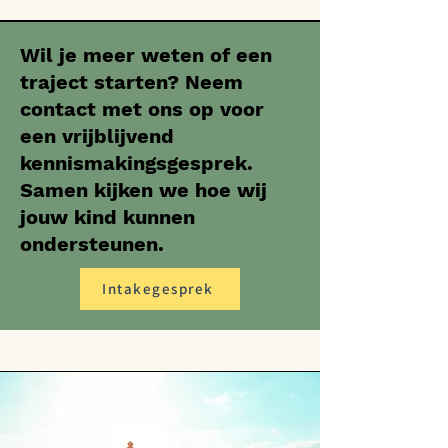
Wil je meer weten of een
traject starten? Neem
contact met ons op voor
een vrijblijvend
kennismakingsgesprek.
Samen kijken we hoe wij
jouw kind kunnen
ondersteunen.
Intakegesprek