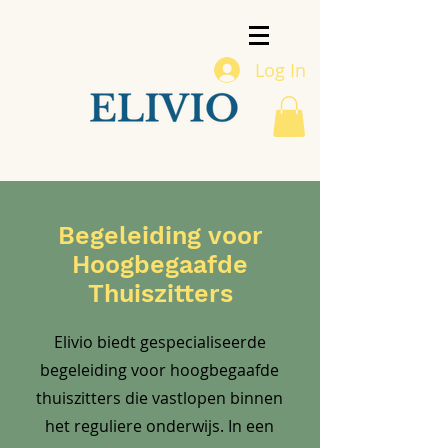
Log In
Begeleiding voor
Hoogbegaafde
Thuiszitters
Elivio biedt gespecialiseerde
begeleiding voor hoogbegaafde
thuiszitters die vastlopen binnen
het reguliere onderwijs. In een