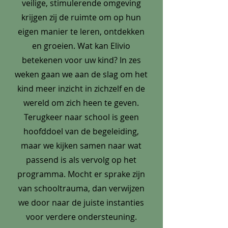
veilige, stimulerende omgeving
krijgen zij de ruimte om op hun
eigen manier te leren, ontdekken
en groeien. Wat kan Elivio
betekenen voor uw kind? In zes
weken gaan we aan de slag om het
kind meer inzicht in zichzelf en de
wereld om zich heen te geven.
Terugkeer naar school is geen
hoofddoel van de begeleiding,
maar we kijken samen naar wat
passend is als vervolg op het
programma. Mocht er sprake zijn
van schooltrauma, dan verwijzen
we door naar de juiste instanties
voor verdere ondersteuning.