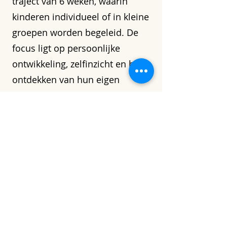
traject van 6 weken, waarin
kinderen individueel of in kleine
groepen worden begeleid. De
focus ligt op persoonlijke
ontwikkeling, zelfinzicht en het
ontdekken van hun eigen
talenten door middel van
projecten, psycho-educatie en
educatieve uitjes.
Is terugkeer naar school het
doel van de begeleiding?
Het
hoofddoel van onze begeleiding
is niet om het kind zo snel
mogelijk terug naar school te
laten gaan. We richten ons op