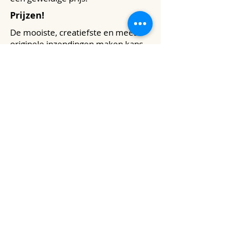
Prijzen!
De mooiste, creatiefste en meest
originele inzendingen maken kans
op een fantastisch boekenpakket.
Doe je best en wie weet win jij!
Inzendtermijn:
Van 2 oktober 2024 tot 20 oktober
2024.
Bekendmaking winnaars:
Op 27 oktober 2024 via onze
website en social media.
Belangrijke data:
V
oorwaarden
: