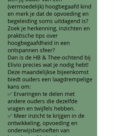
(vermoedelijk) hoogbegaafd kind
en merk je dat de opvoeding en
begeleiding soms uitdagend is?
Zoek je herkenning, inzichten en
praktische tips over
hoogbegaafdheid in een
ontspannen sfeer?
Dan is de HB & Thee-ochtend bij
Elivio precies wat je nodig hebt!
Deze maandelijkse bijeenkomst
biedt ouders een laagdrempelige
kans om:
✅ Ervaringen te delen met
andere ouders die dezelfde
vragen en twijfels hebben.
✅ Meer inzicht te krijgen in de
ontwikkeling, opvoeding en
onderwijsbehoeften van