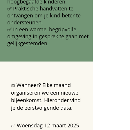
hoogbegaafde kinderen.
✅ Praktische handvatten te
ontvangen om je kind beter te
ondersteunen.
✅ In een warme, begripvolle
omgeving in gesprek te gaan met
gelijkgestemden.
Wanneer? Elke maand
📅
organiseren we een nieuwe
bijeenkomst. Hieronder vind
je de eerstvolgende data:
✅ Woensdag 12 maart 2025