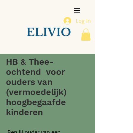
Log In
HB & Thee-
ochtend voor
ouders van
(vermoedelijk)
hoogbegaafde
kinderen
Ben jij ouder van een